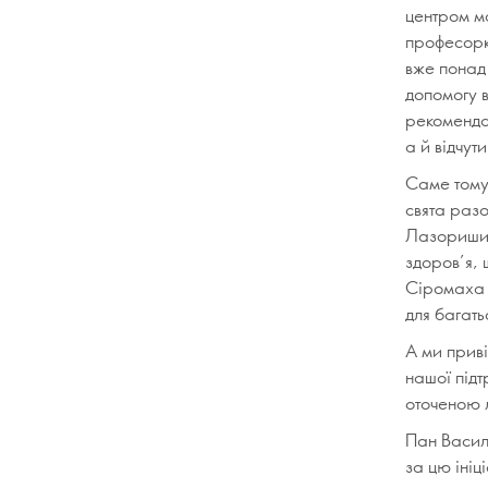
центром м
професорк
вже понад 
допомогу 
рекомендац
а й відчут
Саме тому 
свята разо
Лазоришине
здоров’я, 
Сіромаха 
для багать
А ми приві
нашої під
оточеною 
Пан Васил
за цю ініц