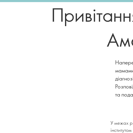
Привітанн
Ам
Наперед
мамами,
діагноз
Розпові
та под
У межах р
інститутом