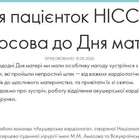
я пацієнток НІСС
осова до Дня мат
ОПУБЛІКОВАНО: 10.05.2026
одні Дня матері ми мали особливу нагоду зустрітися з
 які пройшли непростий шлях — від важких кардіологіч
ів до щасливого материнства, та привітати їх зі святом.
даємо про зустріч, роботу відділення акушерської карді
арунки.
оботи команди «Акушерська кардіологія», створеної Націонал
 серцево-судинної хірургії імені М.М. Амосова та Всеукраїнсь