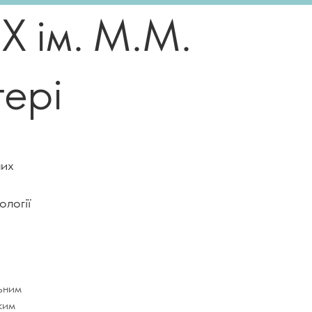
Х ім. М.М.
ері
них
ології
ьним
ким