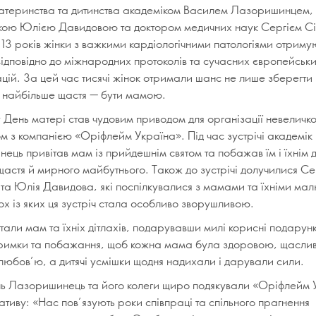
атеринства та дитинства академіком Василем Лазоришинцем,
ою Юлією Давидовою та доктором медичних наук Сергієм 
13 років жінки з важкими кардіологічними патологіями отриму
відповідно до міжнародних протоколів та сучасних європейськ
ій. За цей час тисячі жінок отримали шанс не лише зберегти 
и найбільше щастя — бути мамою.
День матері став чудовим приводом для організації невеличко
м з компанією «Оріфлейм Україна». Під час зустрічі академік
ць привітав мам із прийдешнім святом та побажав їм і їхнім д
щастя й мирного майбутнього. Також до зустрічі долучилися Се
та Юлія Давидова, які поспілкувалися з мамами та їхніми ма
ох із яких ця зустріч стала особливо зворушливою.
тали мам та їхніх дітлахів, подарувавши милі корисні подарунк
тримки та побажання, щоб кожна мама була здоровою, щасли
любов’ю, а дитячі усмішки щодня надихали і дарували сили.
ь Лазоришинець та його колеги щиро подякували «Оріфлейм 
іативу: «Нас пов’язують роки співпраці та спільного прагнення