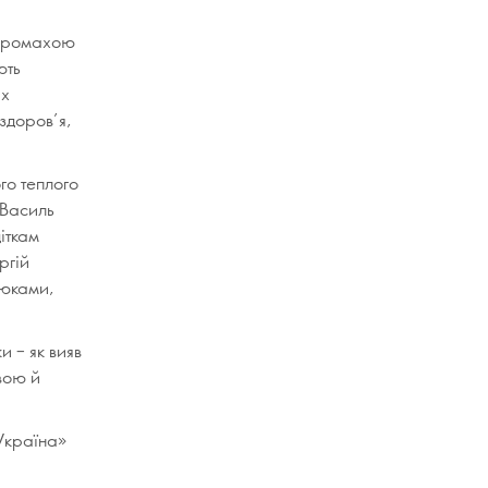
Сіромахою
ють
их
здоров’я,
го теплого
 Василь
іткам
ргій
люками,
и – як вияв
вою й
Україна»