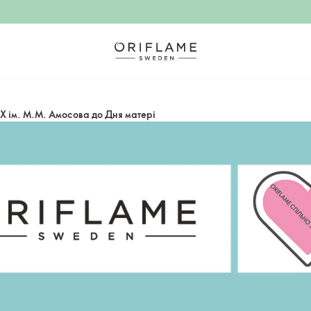
Х ім. М.М. Амосова до Дня матері