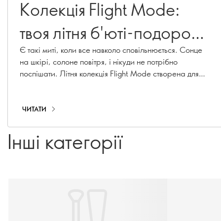
Колекція Flight Mode:
твоя літня б'юті-подорож
починається тут
Є такі миті, коли все навколо сповільнюється. Сонце
на шкірі, солоне повітря, і нікуди не потрібно
поспішати. Літня колекція Flight Mode створена для
сонячних днів і вечорів, де сяючий макіяж та
невимушені аксесуари поєднуються, немов ідеальний
гардероб для відпустки. Паспорт не потрібен.
ЧИТАТИ
Інші категорії