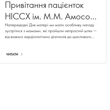
Привітання пацієнток
НІССХ ім. М.М. Амосова
до Дня матері
Напередодні Дня матері ми мали особливу нагоду
зустрітися з мамами, які пройшли непростий шлях —
від важких кардіологічних діагнозів до щасливого
материнства, та привітати їх зі святом. Розповідаємо
про зустріч, роботу відділення акушерської кардіології
та подарунки.
ЧИТАТИ