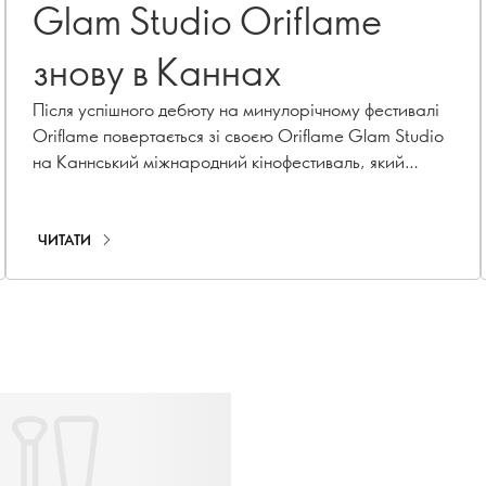
Glam Studio Oriflame
знову в Каннах
Після успішного дебюту на минулорічному фестивалі
Oriflame повертається зі своєю Oriflame Glam Studio
на Каннський міжнародний кінофестиваль, який
проходить з 12 по 22 травня 2026 року.
ЧИТАТИ