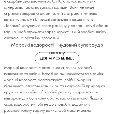
є скарбницею вітамінів А, С і К, а також важливих
мінералів, таких як залізо і кальцій. Вони не лише
сприяють здоров'ю шкіри, але й відіграють життєво
важливу роль у підтримці загального самопочуття.
Додавай капусту до свого раціону у салати, смузі або як
гарнір, щоб отримати заряд користі, який зробить шкіру
сяючою, а організм здоровим.
Морські водорості – чудовий суперфуд з
океану
ДІЗНАТИСЯ БІЛЬШЕ
Морські водорості – океанське диво для здоров'я
кишечника та шкіри. Багаті на амінокислоти та вітаміни,
морські водорості розгладжують дрібні зморшки,
підвищують еластичність шкіри та надають їй природної
пружності та сяйва. Спробуй різні кулінарні техніки:
відварюй для бульйону або заварюй для чаю. Якщо ж
смак водоростей тобі не до вподоби, додай їх у
розслаблюючу гарячу ванну, щоб максимально