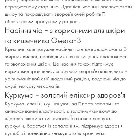
передчасному старінню. Здатність чорниці заспокоювати
шкіру та покращувати здоров'я очей робить її
обов'язковим продуктом у раціоні.
Насіння чіа – з корисними для шкіри
та кишечника Омега-3
Крихітне, але потужне насіння чіа є джерелом омега-3
жирних кислот, необхідних для підвищення еластичності
та зволоження шкіри. Це насіння також підтримує
нормальне травлення, сприяючи здоров'ю кишечника –
урізноманітнюй свій щоденний раціон, додаючи чіа до
смузі, йогурту чи салатів.
Куркума – золотий еліксир здоров'я
Куркума, спеція, яку шанують за її протизапальні та
антиоксидантні властивості, є золотим «квитком» до
здоров'я шкіри та кишечника. Її активна сполука,
куркумін, бореться із запаленням, підтримує здоров'я
суглобів і потенційно знижує ризик хронічних