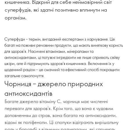
кишечника. Відкрий для себе неймовірний світ
суперфудів, які здатні позитивно вплинути на
організм.
Суперфуди – термін, вигаданий експертами з харчування. Це
багаті на поживні речовини продукти, що мають виняткову користь
для здоров'я. Насичені вітамінами, мінералами та
антиоксидантами, ці потужні інгредієнти не лише сприяють сяйву
шкіри, але й підтримують здоров'я кишечника. Включення їх у
щоденний раціон – це смачний та ефективний спосіб покращити
загальне самопочуття.
Чорниця – джерело природних
антиоксидантів
Багате джерело вітаміну С, чорниця має численні
переваги для здоров'я. Крім того, що вона є чудовим
доповненням до страв, вона багата на антиоксиданти,
відомі як поліфеноли. Ці сполуки відіграють вирішальну
роль у боротьбі з вільними радикалами, які сприяють